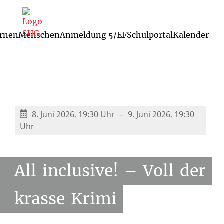
rnen
Menschen
Anmeldung 5/EF
Schulportal
Kalender
Schulleitung und Koordinatoren
8. Juni 2026, 19:30 Uhr
9. Juni 2026, 19:30
Uhr
All
inclusive!
–
Voll
der
krasse
Krimi