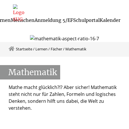
rnen
Menschen
Anmeldung 5/EF
Schulportal
Kalender
Schulleitung und Koordinatoren
Startseite
/
Lernen
/
Fächer
/
Mathematik
Mathematik
Mathe macht glücklich?!? Aber sicher! Mathematik
steht nicht nur für Zahlen, Formeln und logisches
Denken, sondern hilft uns dabei, die Welt zu
verstehen.