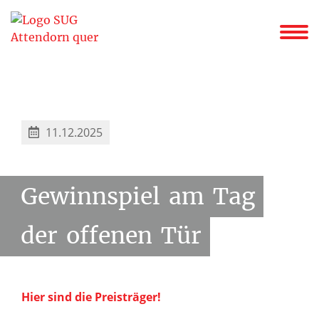
le
Lernen
Menschen
Anmeldung 5/EF
Schulportal
Kalender
11.12.2025
Gewinnspiel
am
Tag
der
offenen
Tür
Hier sind die Preisträger!